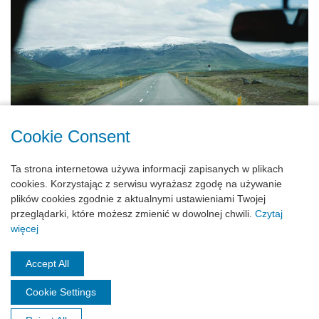
Cookie Consent
Ta strona internetowa używa informacji zapisanych w plikach
Czy w Polsce potrzebujemy kierowców z
cookies. Korzystając z serwisu wyrażasz zgodę na używanie
Ukrainy?
plików cookies zgodnie z aktualnymi ustawieniami Twojej
przeglądarki, które możesz zmienić w dowolnej chwili.
Czytaj
01.08.2023
więcej
Accept All
Cookie Settings