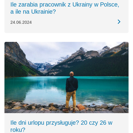
Ile zarabia pracownik z Ukrainy w Polsce,
a ile na Ukrainie?
24.06.2024
Ile dni urlopu przysługuje? 20 czy 26 w
roku?