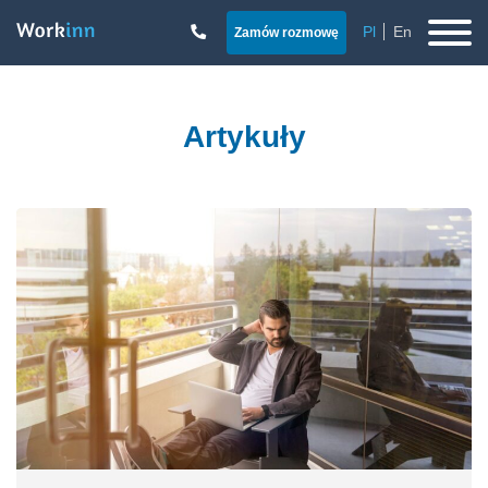
Pl
En
Zamów rozmowę
Artykuły