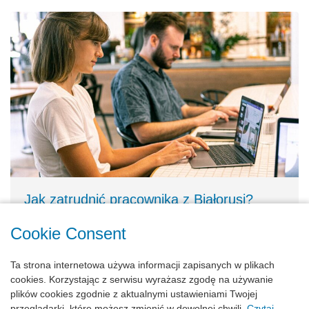
Jak zatrudnić pracownika z Białorusi?
30.01.2024
Cookie Consent
Ta strona internetowa używa informacji zapisanych w plikach
Nawigacja
cookies. Korzystając z serwisu wyrażasz zgodę na używanie
1
2
…
4
Następny
po
plików cookies zgodnie z aktualnymi ustawieniami Twojej
przeglądarki, które możesz zmienić w dowolnej chwili.
Czytaj