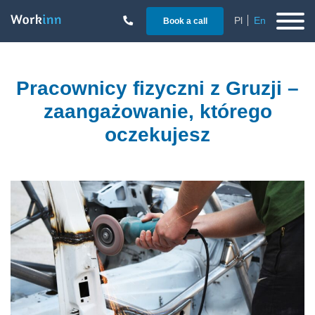
Pl
En
Book a call
Pracownicy fizyczni z Gruzji –
zaangażowanie, którego
oczekujesz