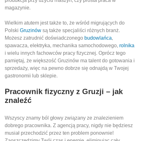
produkcja przy użyciu maszyn, czy prosta praca w
magazynie.
Wielkim atutem jest także to, że wśród migrujących do
Polski
Gruzinów
są także specjaliści różnych branż.
Możesz zatrudnić doświadczonego
budowlańca
,
spawacza, elektryka, mechanika samochodowego,
rolnika
i wielu innych fachowców pracy fizycznej. Oprócz tego
pamiętaj, że większość Gruzinów ma talent do gotowania i
sprzedaży, więc na pewno dobrze się odnajdą w Twojej
gastronomii lub sklepie.
Pracownik fizyczny z Gruzji – jak
znaleźć
Wszyscy znamy ból głowy związany ze znalezieniem
dobrego pracownika. Z agencją pracy, nigdy nie będziesz
musiał przechodzić przez ten problem ponownie!
Zaoszczędzimy Twój czas i energię, eliminując cały