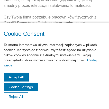
żmudny proces rekrutacji i załatwienia formalności.
Czy Twoja firma potrzebuje pracowników fizycznych z
Gruzji? Pomożemy Ci ich znaleźć, zrekrutować i
zorganizować z zachowaniem wszelkich wymogów
Cookie Consent
prawnych. Możemy nawet wziąć na siebie ich
zakwaterowanie oraz inne kwestie organizacyjne,
Ta strona internetowa używa informacji zapisanych w plikach
związane z zatrudnieniem u Ciebie. Możesz liczyć na
cookies. Korzystając z serwisu wyrażasz zgodę na używanie
nasze wsparcie także w trakcie całej współpracy.
plików cookies zgodnie z aktualnymi ustawieniami Twojej
przeglądarki, które możesz zmienić w dowolnej chwili.
Czytaj
Czekamy na Twój telefon! Znajdź numer w górnym prawym
więcej
rogu witryny lub zamów rozmowę, żebyśmy sami
zadzwonili do Ciebie.
Accept All
Cookie Settings
Reject All
2026All rights reserved | Implementation:
MX Studio