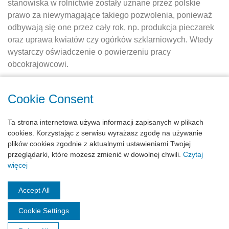
stanowiska w rolnictwie zostały uznane przez polskie
prawo za niewymagające takiego pozwolenia, ponieważ
odbywają się one przez cały rok, np. produkcja pieczarek
oraz uprawa kwiatów czy ogórków szklarniowych. Wtedy
wystarczy oświadczenie o powierzeniu pracy
obcokrajowcowi.
To samo dotyczy przypadków, kiedy pracownik sezonowy
Cookie Consent
w rolnictwie z Gruzji jest Ci potrzebny do prac, nie
związanych ściśle z działalnością rolną. Na przykład,
Ta strona internetowa używa informacji zapisanych w plikach
chcesz go zatrudnić do
budowy
stodoły.
cookies. Korzystając z serwisu wyrażasz zgodę na używanie
plików cookies zgodnie z aktualnymi ustawieniami Twojej
A żeby jeszcze ułatwić sobie proces zatrudnienia Gruzina,
przeglądarki, które możesz zmienić w dowolnej chwili.
Czytaj
zadzwoń do nas! Jako agencja pracy załatwimy wszelkie
więcej
papiery i damy Ci gotowego do roboty pracownika. Numer
telefonu znajdziesz w górnym prawym rogu witryny.
Accept All
Cookie Settings