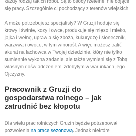
każdy rodzaj takich robot. Są to osoby rzetelne, nie bojące
się pracy. Szczególnie ci pochodzący z terenów wiejskich.
A może potrzebujesz specjalisty? W Gruzji hoduje się
krowy i świnie, kozy i owce, produkuje się mięso i mleko,
jajka i wełnę, uprawia się zboża, kukurydzę i słonecznik,
warzywa i owoce, w tym winorośl. A więc możesz trafić
akurat na fachowca w Twojej dziedzinie, który nie tylko
sumiennie wykona zadanie, ale także wymieni się z Tobą
własnym doświadczeniem, zdobytym w warunkach jego
Ojczyzny.
Pracownik z Gruzji do
gospodarstwa rolnego
– jak
zatrudnić bez kłopotu
Dla wielu prac rolniczych Gruzin będzie potrzebował
pozwolenia
na pracę sezonową
. Jednak niektóre