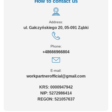
How to contact us
Address:
ul. Gałczyńskiego 20, 05-091 Ząbki
Phone:
+48666966804
E-mail:
workpartnerofficial@gmail.com
KRS:
0000947942
NIP:
5272986414
REGON:
521057637