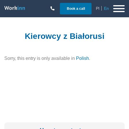
Pl
En
Book a call
Kierowcy z Białorusi
Sorry, this entry is only available in
Polish
.