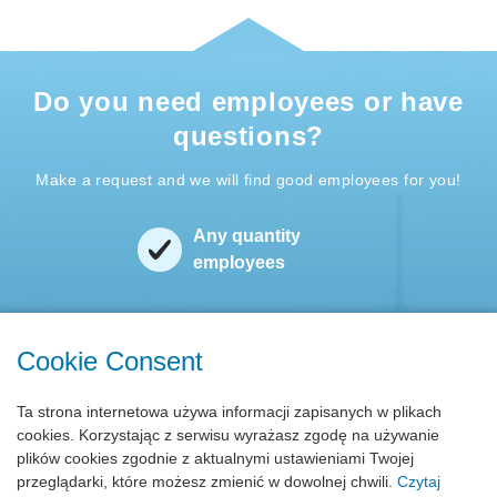
Do you need employees or have
questions?
Make a request and we will find good employees for you!
Any quantity
employees
Recruitment
for several days
Cookie Consent
Minimum
Ta strona internetowa używa informacji zapisanych w plikach
formalities
cookies. Korzystając z serwisu wyrażasz zgodę na używanie
plików cookies zgodnie z aktualnymi ustawieniami Twojej
przeglądarki, które możesz zmienić w dowolnej chwili.
Czytaj