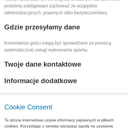
jesteśmy zobligowani zachować ze względów
administracyjnych, prawnych albo bezpieczeństwa.
Gdzie przesyłamy dane
Komentarze gości mogą być sprawdzane za pomocą
automatycznej usługi wykrywania spamu.
Twoje dane kontaktowe
Informacje dodatkowe
Jak chronimy twoje dane?
Jakie mamy obowiązujące procedury w
Cookie Consent
przypadku naruszenia prywatności danych
Ta strona internetowa używa informacji zapisanych w plikach
Od jakich stron trzecich otrzymujemy dane
cookies. Korzystając z serwisu wyrażasz zgodę na używanie